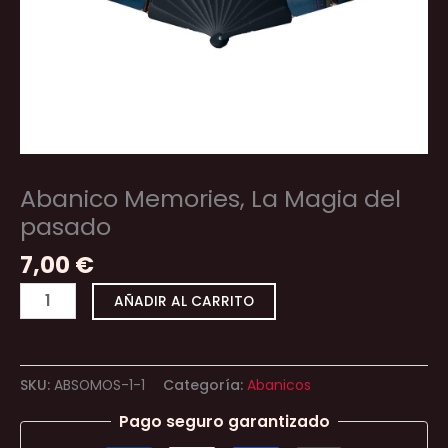
Abanico Memories, La Magia del
pasado
7,00
€
AÑADIR AL CARRITO
SKU:
ABSOMOS-1-1
Categoría:
Abanicos
Pago seguro garantizado