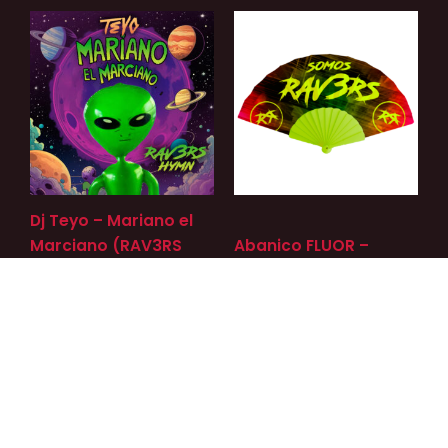
Dj Teyo – Mariano el
Marciano (RAV3RS
Abanico FLUOR –
Hymn)
SOMOS RAV3RS
1,90
€
7,00
€
AÑADIR AL CARRITO
AÑADIR AL CARRITO
1
2
3
→